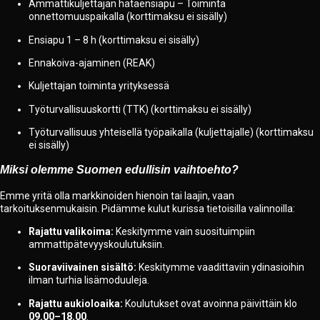
Ammattikuljettajan hätäensiapu – Toiminta
onnettomuuspaikalla (korttimaksu ei sisälly)
Ensiapu 1 – 8 h (korttimaksu ei sisälly)
Ennakoiva-ajaminen (REAK)
Kuljettajan toiminta yrityksessä
Työturvallisuuskortti (TTK) (korttimaksu ei sisälly)
Työturvallisuus yhteisellä työpaikalla (kuljettajalle) (korttimaksu
ei sisälly)
Miksi olemme Suomen edullisin vaihtoehto?
Emme yritä olla markkinoiden hienoin tai laajin, vaan
tarkoituksenmukaisin. Pidämme kulut kurissa tietoisilla valinnoilla:
Rajattu valikoima:
Keskitymme vain suosituimpiin
ammattipätevyyskoulutuksiin.
Suoraviivainen sisältö:
Keskitymme vaadittaviin ydinasioihin
ilman turhia lisämoduuleja.
Rajattu aukioloaika:
Koulutukset ovat avoinna päivittäin klo
09.00–18.00
.