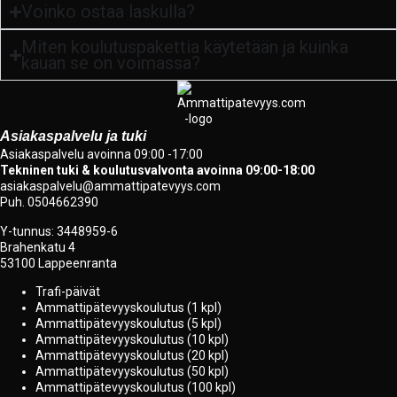
Voinko ostaa laskulla?
Miten koulutuspakettia käytetään ja kuinka
kauan se on voimassa?
Asiakaspalvelu ja tuki
Asiakaspalvelu avoinna 09:00 -17:00
Tekninen tuki & koulutusvalvonta avoinna 09:00-18:00
asiakaspalvelu@ammattipatevyys.com
Puh. 0504662390
Y-tunnus:
3448959-6
Brahenkatu 4
53100 Lappeenranta
Trafi-päivät
Ammattipätevyyskoulutus (1 kpl)
Ammattipätevyyskoulutus (5 kpl)
Ammattipätevyyskoulutus (10 kpl)
Ammattipätevyyskoulutus (20 kpl)
Ammattipätevyyskoulutus (50 kpl)
Ammattipätevyyskoulutus (100 kpl)