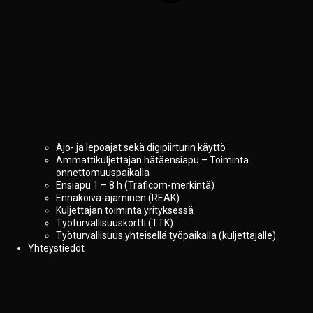
Ajo- ja lepoajat sekä digipiirturin käyttö
Ammattikuljettajan hätäensiapu – Toiminta
onnettomuuspaikalla
Ensiapu 1 – 8 h (Traficom-merkintä)
Ennakoiva-ajaminen (REAK)
Kuljettajan toiminta yrityksessä
Työturvallisuuskortti (TTK)
Työturvallisuus yhteisellä työpaikalla (kuljettajalle).
Yhteystiedot