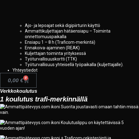
Ajo- ja lepoajat sekä digipiirturin käyttö
Ammattikuljettajan hätäensiapu – Toiminta
onnettomuuspaikalla
Ensiapu 1 – 8 h (Traficom-merkintä)
Ennakoiva-ajaminen (REAK)
Kuljettajan toiminta yrityksessä
Työturvallisuuskortti (TTK)
Työturvallisuus yhteisellä työpaikalla (kuljettajalle).
Yhteystiedot
0
0,00
€
Verkkokoulutus
1 koulutus trafi-merkinnällä
Suorita joustavasti omaan tahtiin missä
vain.
Koulutuslippu on käytettävissä 5
vuoden ajan!
+ Traficom-rekisteröinti ja