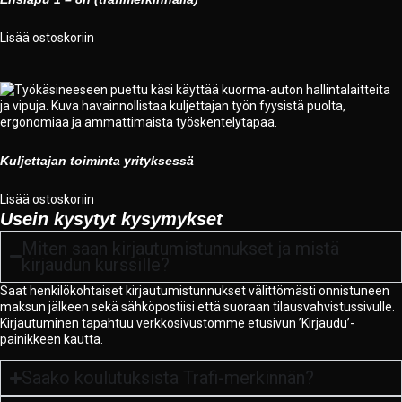
Lisää ostoskoriin
Kuljettajan toiminta yrityksessä
Lisää ostoskoriin
Usein kysytyt kysymykset
Miten saan kirjautumistunnukset ja mistä
kirjaudun kurssille?
Saat henkilökohtaiset kirjautumistunnukset välittömästi onnistuneen
maksun jälkeen sekä sähköpostiisi että suoraan tilausvahvistussivulle.
Kirjautuminen tapahtuu verkkosivustomme etusivun ’Kirjaudu’-
painikkeen kautta.
Saako koulutuksista Trafi-merkinnän?