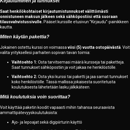
Kirjautuminen ja tunnukset
Saat henkilökohtaiset kirjautumistunnukset välittömästi
onnistuneen maksun jälkeen sekä sähköpostiisi että suoraan
tilausvahvistussivulle.
Pääset kurssille etusivun ”Kirjaudu”-painikkeen
kautta.
Miten käytän pakettia?
Jokainen ostettu kurssi on voimassa
viisi (5) vuotta ostopäivästä
. Voit
valita yrityksellesi parhaiten sopivan tavan toimia:
Vaihtoehto 1:
Osta tarvitsemasi määrä kursseja tai paketteja.
Saat tunnukset sähköpostiin ja voit jakaa ne henkilöstölle.
Vaihtoehto 2:
Osta yksi kurssi tai paketti ja jaa samat tunnukset
koko henkilöstölle. Tässä mallissa jokaisesta suoritetusta
koulutuksesta lähetetään lasku jälkikäteen.
Mitä koulutuksia voin suorittaa?
Voit käyttää paketin koodit vapaasti mihin tahansa seuraavista
ammattipätevyyskoulutuksista:
Ajo- ja lepoajat sekä digipiirturin käyttö